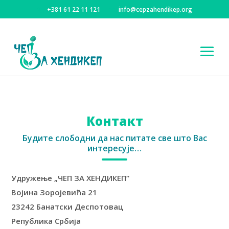
+381 61 22 11 121
info@cepzahendikep.org
Контакт
Контакт
Будите слободни да нас питате све што Вас
интересује…
Удружење „ЧЕП ЗА ХЕНДИКЕП“
Војина Зоројевића 21
23242 Банатски Деспотовац
Република Србија