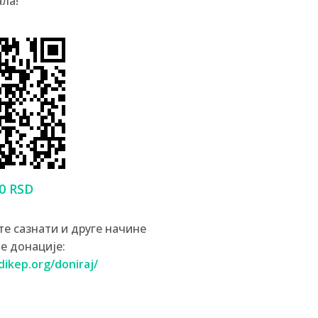
ла!
0 RSD
е сазнати и друге начине
е донације:
ikep.org/doniraj/