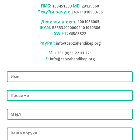
ПИБ:
МБ:
108451539
28139560
Текући рачун:
340-11010903-86
Девизни рачун:
1001086005
IBAN:
RS35340000001101090386
SWIFT:
GIBARS22
PayPal:
info@cepzahendikep.org
М:
+381 (0)61 22 11 121
Е:
info@cepzahendikep.org
Please leave this field empty.