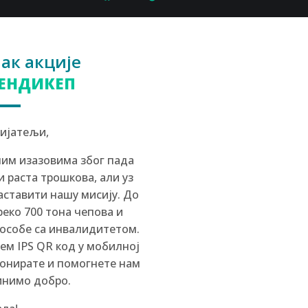
ак акције
ХЕНДИКЕП
ијатељи,
им изазовима због пада
 раста трошкова, али уз
ставити нашу мисију. До
еко 700 тона чепова и
 особе са инвалидитетом.
м IPS QR код у мобилној
онирате и помогнете нам
инимо добро.