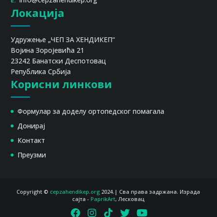
E:
Локација
Удружење „ЧЕП ЗА ХЕНДИКЕП“
Војина Зоројевића 21
23242 Банатски Деспотовац
Република Србија
Корисни линкови
Формулар за доделу ортопедског помагала
Донирај
Контакт
Преузми
Copyright ©
cepzahendikep.org
2024.| Сва права задржана. Израда
сајта -
PaprikArt
, Лесковац