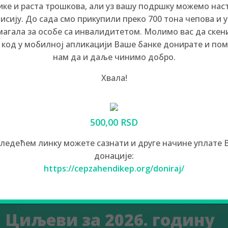
Мисија
ике и раста трошкова, али уз вашу подршку можемо нас
исију. До сада смо прикупили преко 700 тона чепова и 
магала за особе са инвалидитетом. Молимо вас да ске
 код у мобилној апликацији Ваше банке донирате и по
нам да и даље чинимо добро.
“ је побољшање квалитета живота особа са инвалиди
е особе са инвалидитетом, уз коришћење расположивих
Хвала!
500,00 RSD
следећем линку можете сазнати и друге начине уплате 
донације:
https://cepzahendikep.org/doniraj/
Циљеви за 2026. годину