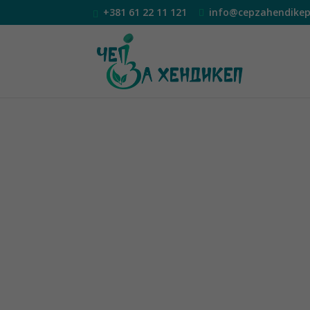
+381 61 22 11 121
info@cepzahendikep
О нама