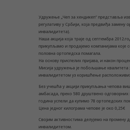
Удружење „Чеп за хендикеп“ представља изво
регулативу у Србији, која предвиђа замену 
инвалидитета).
Наша акција која траје од септембра 2012.
прикупљамо и продајемо компанијама које с
половна ортопедска помагала.
На основу приспелих пријава, и након проце
Мисија удружења је побољшање квалитета ж
инвалидитетом уз коришћење расположивих 
Без учешћа у акцији прикупљања чепова виш
амбасада, преко 580 друштвено одговорних к
година успели да купимо 78 ортопедских по
Цена једног килограма чепове је око 0,25€
Својим активностима делујемо на промену д
инвалидитетом.