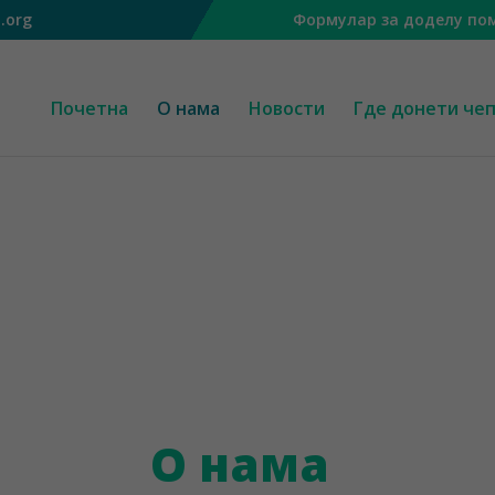
.org
Формулар за доделу по
Почетна
О нама
Новости
Где донети че
О нама