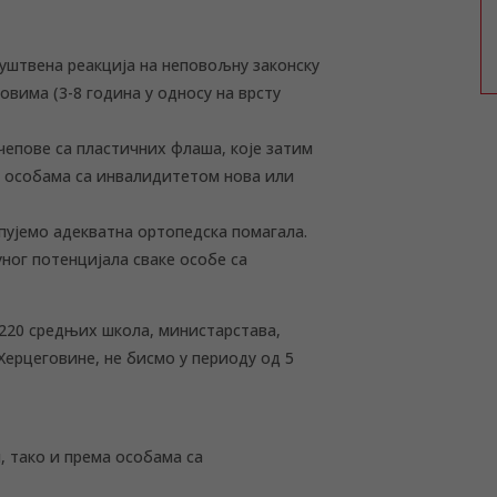
руштвена реакција на неповољну законску
овима (3-8 година у односу на врсту
чепове са пластичних флаша, које затим
о особама са инвалидитетом нова или
упујемо адекватна ортопедска помагала.
ог потенцијала сваке особе са
 220 средњих школа, министарстава,
Херцеговине, не бисмо у периоду од 5
, тако и према особама са