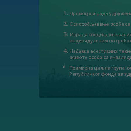
Промоција рада удружења
Оспособљавање особа са
Израда специјализованих
индивидуалним потреба
Набавка асистивних техн
животу особа са инвалид
Примарна циљна група: о
Републичког фонда за зд