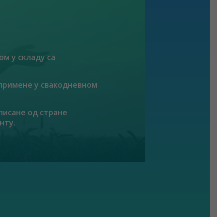
м у складу са
 примене у свакодневном
писане од стране
нту.