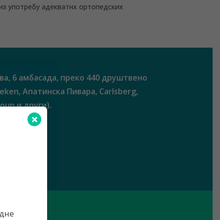
 из употребу адекватнх ортопедских
ва, 6 амбасада, преко 440 друштвено
eken, Апатинска Пивара, Carlsberg,
up и други).
:
адне