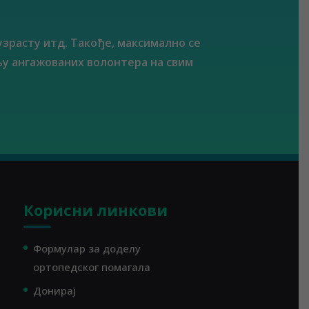
узрасту итд. Такође, максимално се
у ангажованих волонтера на свим
Корисни линкови
Формулар за доделу
ортопедског помагала
Донирај