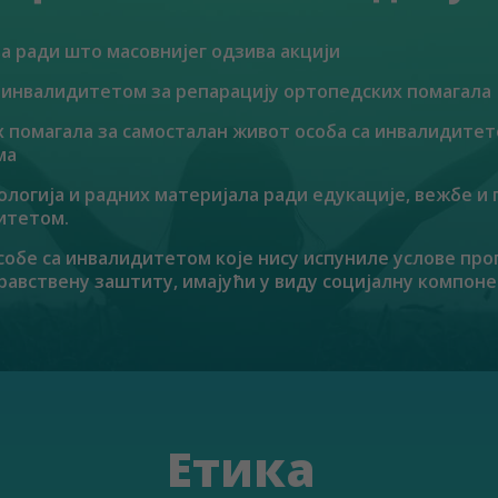
 ради што масовнијег одзива акцији
 инвалидитетом за репарацију ортопедских помагала
 помагала за самосталан живот особа са инвалидитето
ма
ологија и радних материјала ради едукације, вежбе и
итетом.
собе са инвалидитетом које нису испуниле услове про
равствену заштиту, имајући у виду социјалну компоне
Етика