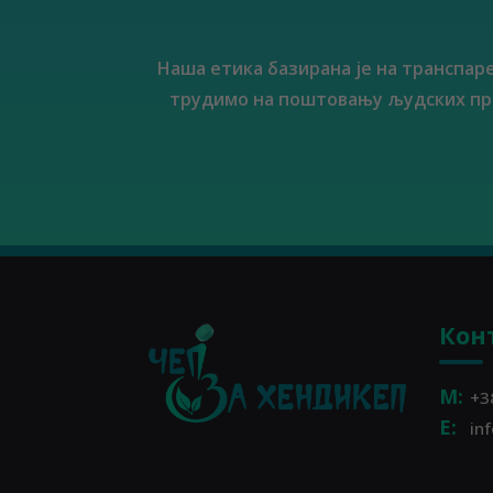
Наша етика базирана је на транспар
трудимо на поштовању људских пра
Кон
M:
+3
E:
in