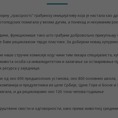
рну „грассроотс“ грађанску иницијативу која је настала као д
ортопедских помагала у веома дугим, а понекад и нехуманим рок
године, функционише тако што грађани добровољно прикупљају 
е баве рециклажом тврде пластике. За добијени новац купујем
не наше стручне комисије коју чини тим лекара специјалиста, к
ивота особа са инвалидитетом и залагање за остваривање пун
ресурса у заједници.
е од око 650 предшколских установа, око 800 основних школа,
омпанија и предузетника из целе Србије, Црне Горе и Босне и 
магала, и да рециклирамо око 120 тона чепова годишње
руштвене свести и одговорности, како према животној средини