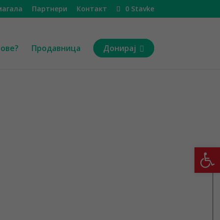
магала
Партнери
Контакт
0 Stavke
пове?
Продавница
Донирај
Open