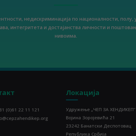
ентности, недискриминација по националности, полу, 
ва, интегритета и достајанства личности и поштовањ
нивоима.
такт
Локација
Удружење „ЧЕП ЗА ХЕНДИКЕП“
81 (0)61 22 11 121
Војина Зоројевића 21
fo@cepzahendikep.org
23242 Банатски Деспотовац
Република Србија