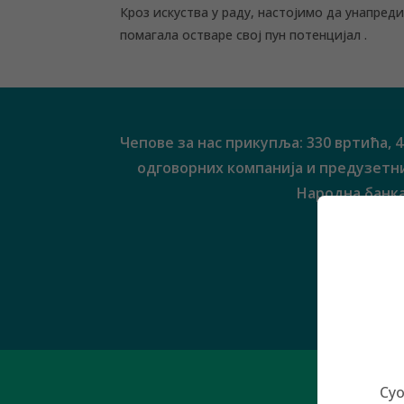
Кроз искуства у раду, настојимо да унапред
помагала остваре свој пун потенцијал .
Чепове за нас прикупља: 330 вртића, 
одговорних компанија и предузетник
Народна банка
Д
Суо