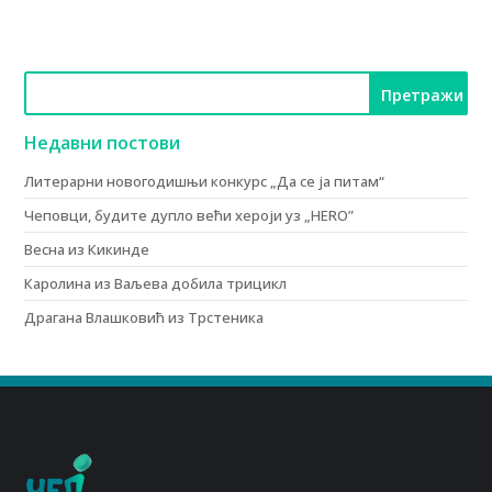
Недавни постови
Литерарни новогодишњи конкурс „Да се ја питам“
Чеповци, будите дупло већи хероји уз „HERO”
Весна из Кикинде
Каролина из Ваљева добила трицикл
Драгана Влашковић из Трстеника