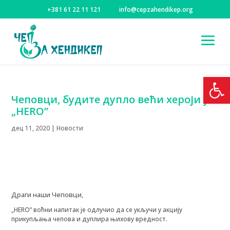
+381 61 22 11 121
info@cepzahendikep.org
Open
Чеповци, будите дупло већи хероји уз
„HERO”
дец 11, 2020
|
Новости
Драги наши Чеповци,
„HERO” воћни напитак је одлучио да се укључи у акцију
прикупљања чепова и дуплира њихову вредност.