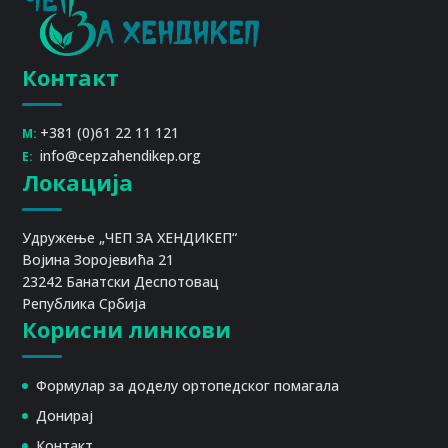
Контакт
+381 (0)61 22 11 121
M:
info@cepzahendikep.org
E:
Локација
Удружење „ЧЕП ЗА ХЕНДИКЕП“
Војина Зоројевића 21
23242 Банатски Деспотовац
Република Србија
Корисни линкови
Формулар за доделу ортопедског помагала
Донирај
Контакт