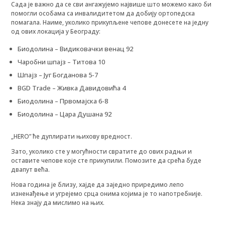
Сада је важно да се сви ангажујемо највише што можемо како би
помогли особама са инвалидитетом да добију ортопедска
помагала. Наиме, уколико прикупљене чепове донесете на једну
од ових локација у Београду:
Биодолина – Видиковачки венац 92
Чаробни шпајз – Титова 10
Шпајз – Југ Богданова 5-7
BGD Trade – Живка Давидовића 4
Биодолина – Првомајска 6-8
Биодолина – Цара Душана 92
„HERO” ће дуплирати њихову вредност.
Зато, уколико сте у могућности свратите до ових радњи и
оставите чепове које сте прикупили. Помозите да срећа буде
двапут већа.
Нова година је близу, хајде да заједно приредимо лепо
изненађење и угрејемо срца онима којима је то напотребније.
Нека знају да мислимо на њих.