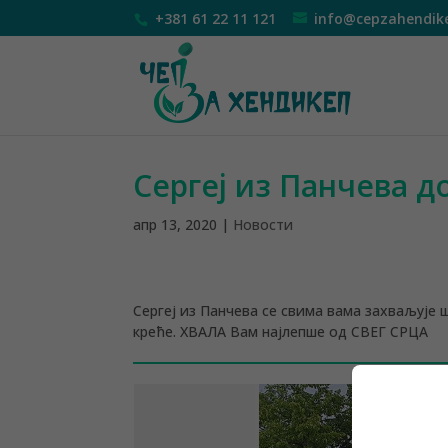
+381 61 22 11 121
info@cepzahendik
Сергеј из Панчева 
апр 13, 2020
|
Новости
Сергеј из Панчева се свима вама захваљује
креће. ХВАЛА Вам најлепше од СВЕГ СРЦА