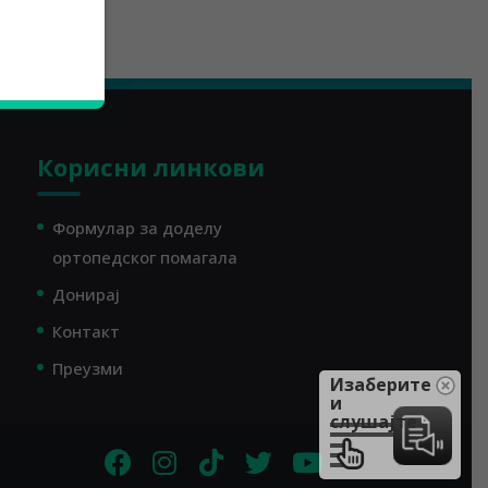
Корисни линкови
Формулар за доделу
ортопедског помагала
Донирај
Контакт
Преузми
Изаберите
и
слушајте