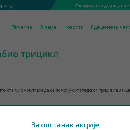
ep.org
Формулар за доделу пом
Почетна
О нама
Новости
Где донети чеп
добио трицикл
 што сте му омогућили да се помоћу ортопедског трицикла лакш
За опстанак акције