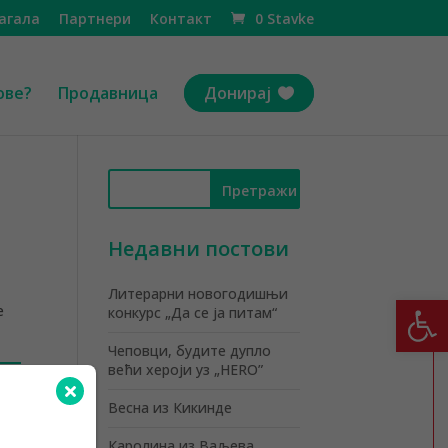
агала
Партнери
Контакт
0 Stavke
ове?
Продавница
Донирај
Недавни постови
Литерарни новогодишњи
Open
е
конкурс „Да се ја питам“
Чеповци, будите дупло
већи хероји уз „HERO”
Весна из Кикинде
Каролина из Ваљева