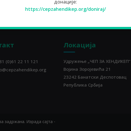
донације:
https://cepzahendikep.org/doniraj/
такт
Локација
Удружење „ЧЕП ЗА ХЕНДИКЕП“
81 (0)61 22 11 121
Војина Зоројевића 21
fo@cepzahendikep.org
23242 Банатски Деспотовац
Република Србија
ва задржана. Израда сајта -