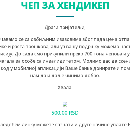
ЧЕП ЗА ХЕНДИКЕП
Драги пријатељи,
чавамо се са озбиљним изазовима због пада цена отп
ике и раста трошкова, али уз вашу подршку можемо нас
исију. До сада смо прикупили преко 700 тона чепова и 
магала за особе са инвалидитетом. Молимо вас да ске
 код у мобилној апликацији Ваше банке донирате и по
нам да и даље чинимо добро.
Хвала!
500,00 RSD
следећем линку можете сазнати и друге начине уплате 