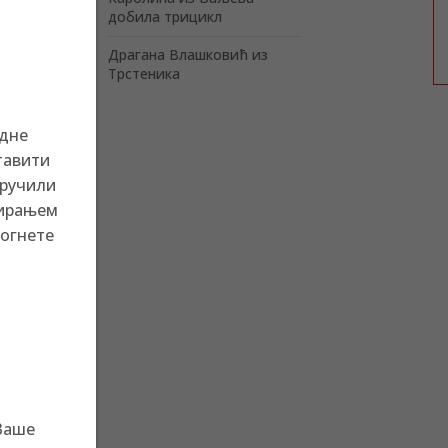
добила трицикл
Драгана Влашковић из
Трстеника
адне
тавити
уручили
нирањем
могнете
Ваше