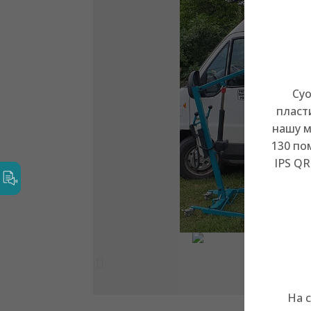
Суо
пласт
нашу м
130 по
IPS QR
На 