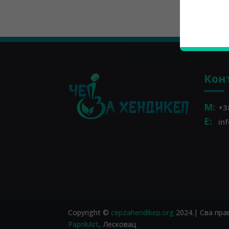
Кон
M:
+3
E:
in
Copyright ©
cepzahendikep.org
2024.| Сва пра
PaprikArt
, Лесковац