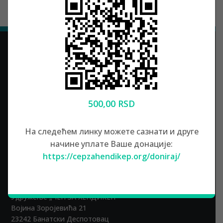
500,00 RSD
Контакт
На следећем линку можете сазнати и друге
начине уплате Ваше донације:
+381 (0)61 22 11 121
M:
https://cepzahendikep.org/doniraj/
info@cepzahendikep.org
E:
Локација
Удружење „ЧЕП ЗА ХЕНДИКЕП“
Војина Зоројевића 21
23242 Банатски Деспотовац