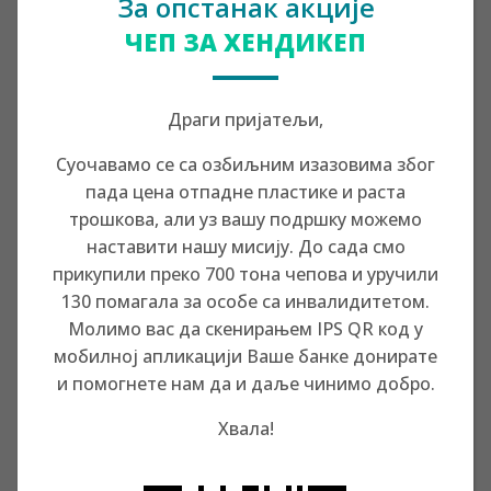
За опстанак акције
ЧЕП ЗА ХЕНДИКЕП
Драги пријатељи,
Хвала вам од 💛 што сте уз акцију #чепзахендикеп јер је
захваљујући вама и нашем партнеру из Белгије „Unicorn
Суочавамо се са озбиљним изазовима због
Arts vzw“, Стефан Марковић из Горњег Милановца добио
пада цена отпадне пластике и раста
ортопедску стајалицу! 👏
трошкова, али уз вашу подршку можемо
наставити нашу мисију. До сада смо
прикупили преко 700 тона чепова и уручили
130 помагала за особе са инвалидитетом.
Недавни постови
Молимо вас да скенирањем IPS QR код у
мобилној апликацији Ваше банке донирате
Литерарни новогодишњи конкурс „Да се ја питам“
и помогнете нам да и даље чинимо добро.
Чеповци, будите дупло већи хероји уз „HERO”
Весна из Кикинде
Хвала!
Каролина из Ваљева добила трицикл
Драгана Влашковић из Трстеника