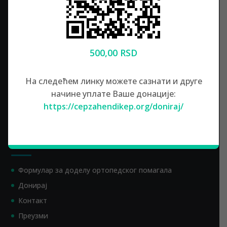
Контакт
+381 (0)61 22 11 121
M:
500,00 RSD
info@cepzahendikep.org
E:
Локација
На следећем линку можете сазнати и друге
начине уплате Ваше донације:
Удружење „ЧЕП ЗА ХЕНДИКЕП“
https://cepzahendikep.org/doniraj/
Војина Зоројевића 21
23242 Банатски Деспотовац
Република Србија
Корисни линкови
Формулар за доделу ортопедског помагала
Донирај
Контакт
Преузми