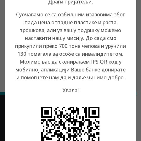
Драги пријатељи,
Суочавамо се са озбиљним изазовима због
пада цена отпадне пластике и раста
Недавни постови
трошкова, али уз вашу подршку можемо
Литерарни новогодишњи конкурс „Да се ја питам“
наставити нашу мисију. До сада смо
прикупили преко 700 тона чепова и уручили
Чеповци, будите дупло већи хероји уз „HERO”
130 помагала за особе са инвалидитетом.
Весна из Кикинде
Молимо вас да скенирањем IPS QR код у
Каролина из Ваљева добила трицикл
мобилној апликацији Ваше банке донирате
Драгана Влашковић из Трстеника
и помогнете нам да и даље чинимо добро.
Хвала!